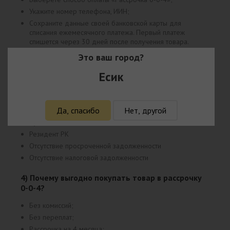
Укажите номер телефона, ИИН;
Сохраните данные своей банковской карты для
списания ежемесячного платежа. Первый платеж
спишется через 30 дней после получения товара.
Это ваш город?
3) Какие условия для покупки товара в рассрочку
0-0-4?
Есик
Возраст от 21 года до 60 лет
Действующая банковская карта со сроком действия не
Да, спасибо
Нет, другой
менее 4 месяцев
Сумма заказа от 6,000 до 200,000 тенге.
Резидент РК
Отсутствие просроченной задолженности
Отсутствие налоговой задолженности
4) Почему выгодно покупать товар в рассрочку
0-0-4?
Без комиссий;
Без переплат;
Рассрочка на 4 месяца;