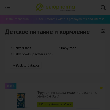
Installment plan 0-0-4 - for 4 months without prepayments and interest
Детское питание и кормление
Baby dishes
Baby food
Baby bowls, pacifiers and dummies
Back to Catalog
0-0-4
Фрутоняня кашка молочно овсяная с
бананом 0,2 л
495 ₸ с учётом кешбэка