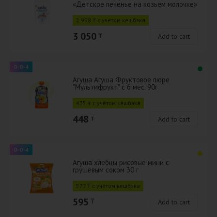
«Детское печенье на козьем молочке»
для детей старше 6 месяцев 0,15 кг
2 958 ₸ с учётом кешбэка
3 050
₸
Add to cart
0-0-4
Агуша Агуша Фруктовое пюре
"Мультифрукт" с 6 мес. 90г
435 ₸ с учётом кешбэка
448
₸
Add to cart
0-0-4
Агуша хлебцы рисовые мини с
грушевым соком 30 г
577 ₸ с учётом кешбэка
595
₸
Add to cart