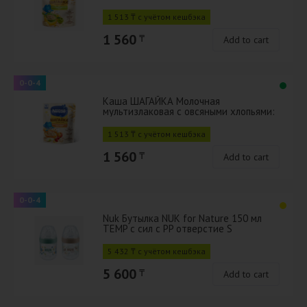
грушей с 12 мес 190г с
бифидобактериями BL
1 513 ₸ с учётом кешбэка
1 560
₸
Add to cart
0-0-4
Каша ШАГАЙКА Молочная
мультизлаковая с овсяными хлопьями:
яблоко, земляника садовая, персик, с
12 ме
1 513 ₸ с учётом кешбэка
1 560
₸
Add to cart
0-0-4
Nuk Бутылка NUK for Nature 150 мл
TEMP с сил с PP отверстие S
5 432 ₸ с учётом кешбэка
5 600
₸
Add to cart