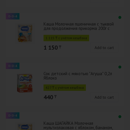
0-0-4
Каша Молочная пшеничная с тыквой
для продолжения прикорма 200г с
бифидобактериями BL
1 115 ₸ с учётом кешбэка
1 150
₸
Add to cart
0-0-4
Сок детский с мякотью "Агуша" 0,2л
Яблоко
427 ₸ с учётом кешбэка
440
₸
Add to cart
0-0-4
Каша ШАГАЙКА Молочная
мультизлаковая с яблоком, бананом,