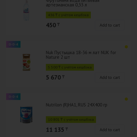
Фрутоняня вода питьевая
артезианская 0,33 л
436 ₸ с учётом кешбэка
450
₸
Add to cart
0-0-4
Nuk Пустышка 18-36 м лат NUK for
Nature 2 шт
5 500 ₸ с учётом кешбэка
5 670
₸
Add to cart
0-0-4
Nutrilon (R)HA1, RUS 24X400 гр
10 801 ₸ с учётом кешбэка
11 135
₸
Add to cart