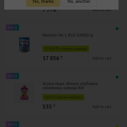
7 543 ₸ с учётом кешбэка
Yes, thanks
No, another
7 776
₸
Add to cart
0-0-4
Nutrilon HA 1, RUS 6X800 гр
17 320 ₸ с учётом кешбэка
17 856
₸
Add to cart
0-0-4
Агуша пюре яблоко-клубника-
земляника-клюква 80г
519 ₸ с учётом кешбэка
535
₸
Add to cart
0-0-4