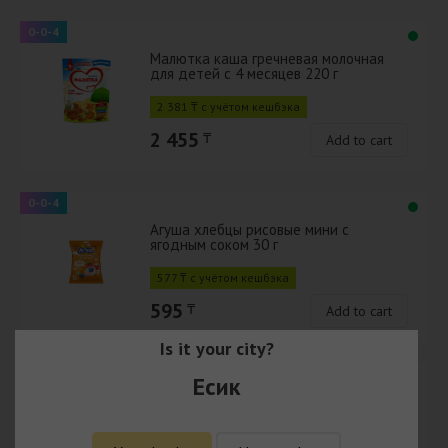
0-0-4
Малютка каша гречневая молочная
для детей с 4 месяцев 220 г
2 381 ₸ с учётом кешбэка
2 455
₸
Add to cart
0-0-4
Агуша хлебцы рисовые мини с
ягодным соком 30 г
577 ₸ с учётом кешбэка
595
₸
Add to cart
Is it your city?
0-0-4
Есик
Nestle смесь Nan Тройной комфорт
для детей с 0 месяцев 400 г