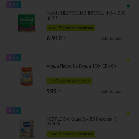
0-0-4
Nestle NESTOGEN 3 JNPB081 4 (3 x 300
g) RU
6 703 ₸ с учётом кешбэка
6 910
₸
Add to cart
0-0-4
Агуша ПюреФр Груша 100г СБн 8Х
577 ₸ с учётом кешбэка
595
₸
Add to cart
0-0-4
NESTLE БМ КашаСух ББ Рисовая К
9х200г
1 649 ₸ с учётом кешбэка