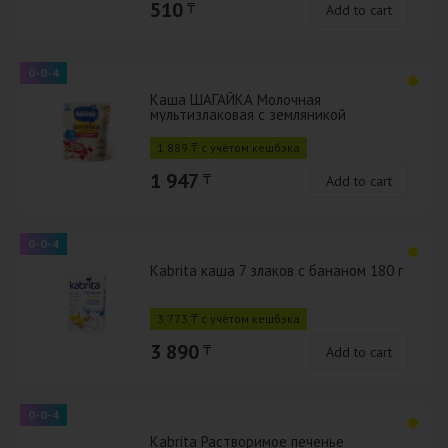
510
₸
Add to cart
0-0-4
Каша ШАГАЙКА Молочная
мультизлаковая с земляникой
садовой, яблоком, малиной с 12 мес
190г с бифидоба
1 889 ₸ с учётом кешбэка
1 947
₸
Add to cart
0-0-4
Kabrita каша 7 злаков с бананом 180 г
3 773 ₸ с учётом кешбэка
3 890
₸
Add to cart
0-0-4
Kabrita Растворимое печенье