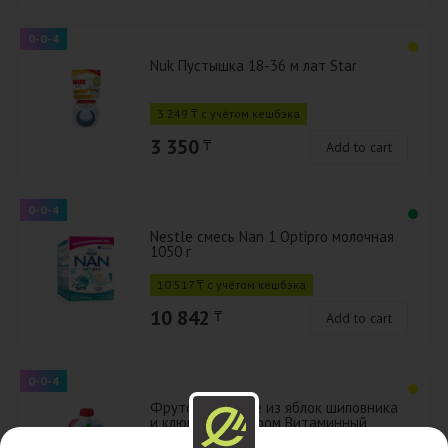
0-0-4
Nuk Пустышка 18-36 м лат Star
3 249 ₸ с учётом кешбэка
3 350
₸
Add to cart
0-0-4
Nestle смесь Nan 1 Optipro молочная
1050 г
10 517 ₸ с учётом кешбэка
10 842
₸
Add to cart
0-0-4
Фрутоняня пюре из яблок шиповника
и клюквы с сахаром Витаминный
салатик 90 г