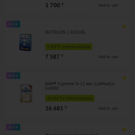
1 700
₸
Add to cart
0-0-4
NUTRILON 2 6X350G
7 359 ₸ с учётом кешбэка
7 587
₸
Add to cart
0-0-4
NAN® Supreme 0-12 мес СухМолСм
6х800г
16 181 ₸ с учётом кешбэка
16 681
₸
Add to cart
0-0-4