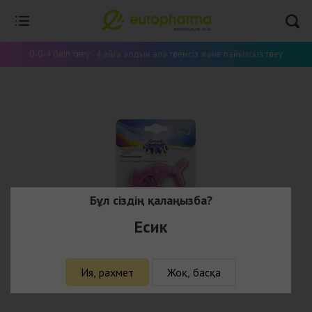
0-0-4 бөліп төлеу - 4 айға алдын ала төлемсіз және пайызсыз төлеу
Бұл сіздің қалаңызба?
Есик
Ия, рахмет
Жоқ, басқа