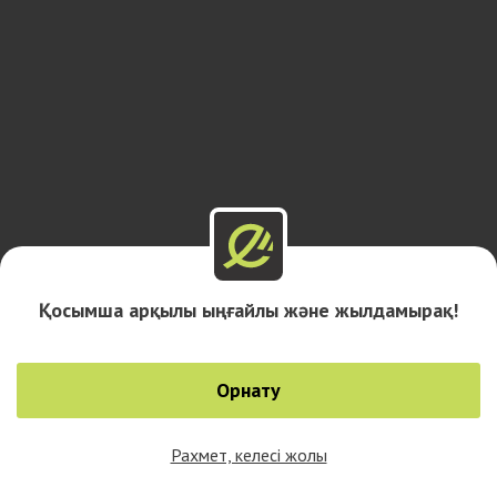
Қосымша арқылы ыңғайлы және жылдамырақ!
Орнату
Рахмет, келесі жолы
0