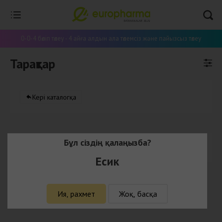
0-0-4 бөліп төлеу - 4 айға алдын ала төлемсіз және пайызсыз төлеу
Тарақтар
Кері каталогқа
Бұл сіздің қалаңызба?
Бұл категорияда тауарлар жоқ
Есик
Ия, рахмет
Жоқ, басқа