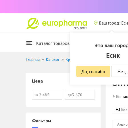
Ваш город: Еси
Каталог товаров
Это ваш горо
Есик
Главная
Каталог
Красота и гигиена
Оптика
Да, спасибо
Нет,
Опт
Цена
от
до
Контак
Наза
Фильтры
Акцио