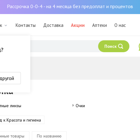
Рассрочка 0-0-4 - на 4 месяца без предоплат и процентов
к
Контакты
Доставка
Акции
Аптеки
О нас
Поиск
д?
 другой
ика
тные линзы
Очки
д к Красота и гигиена
нные товары
По названию