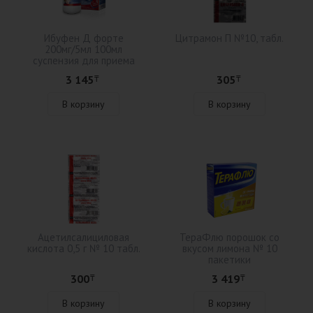
Ибуфен Д форте
Цитрамон П №10, табл.
200мг/5мл 100мл
суспензия для приема
внутрь
3 145
305
₸
₸
В корзину
В корзину
Ацетилсалициловая
ТераФлю порошок со
кислота 0,5 г № 10 табл.
вкусом лимона № 10
пакетики
300
3 419
₸
₸
В корзину
В корзину