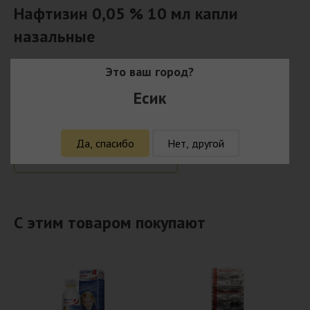
Нафтизин 0,05 % 10 мл капли
назальные
Наличие
Нет в наличии
Это ваш город?
Модель
4823002208160
Есик
Страна
Украина
Производитель
Фармак ОАО
Да, спасибо
Нет, другой
Сообщить при поступлении
С этим товаром покупают